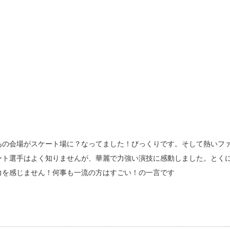
あの会場がスケート場に？なってました！びっくりです。そして熱いフ
ート選手はよく知りませんが、華麗で力強い演技に感動しました。とく
力を感じません！何事も一流の方はすごい！の一言です