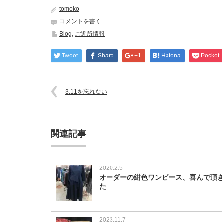
tomoko
コメントを書く
Blog
,
ご近所情報
Tweet
Share
+1
Hatena
Pocket
3.11を忘れない
関連記事
2020.2.5
オーダーの紺色ワンピース、喜んで頂
た
2023.11.7