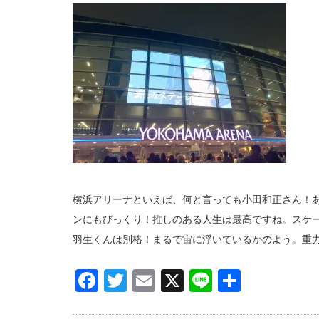
横浜アリーナといえば、何と言っても小田和正さん！
ンにもびっくり！推しのある人生は最高ですね。スケ
羽生くんは別格！まるで宙に浮いているかのよう。重
Facebook
Twitter
Email
X
Line
共
有