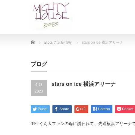
Home
Blog
,
ご近所情報
stars on ice 横浜アリーナ
ブログ
stars on ice 横浜アリーナ
4.13
2023
Tweet
Share
+1
Hatena
Pocket
羽生くん大ファンの母に誘われて、先週横浜アリーナ