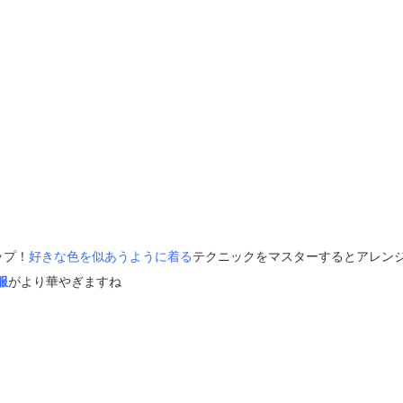
ップ！
好きな色を似あうように着る
テクニックをマスターするとアレン
y服
が
より華やぎますね