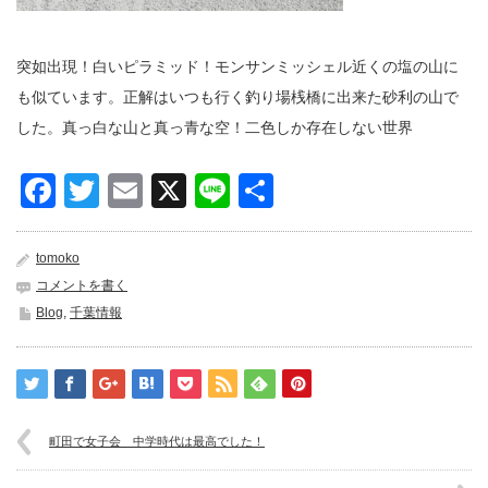
突如出現！白いピラミッド！モンサンミッシェル近くの塩の山に
も似ています。正解はいつも行く釣り場桟橋に出来た砂利の山で
した。真っ白な山と真っ青な空！二色しか存在しない世界
Facebook
Twitter
Email
X
Line
共
有
tomoko
コメントを書く
Blog
,
千葉情報
町田で女子会 中学時代は最高でした！